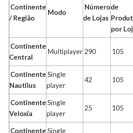
Continente
Número
de
Modo
/ Região
de Lojas
Produt
por Lo
Continente
Multiplayer
290
105
Central
Continente
Single
42
105
Nautilus
player
Continente
Single
25
105
Veloxia
player
Continente
Single